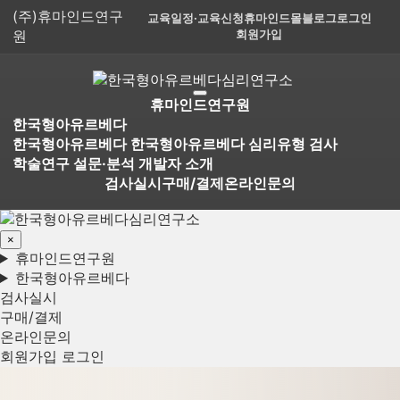
(주)휴마인드연구
교육일정·교육신청
휴마인드몰
블로그
로그인
원
회원가입
휴마인드연구원
한국형아유르베다
한국형아유르베다
한국형아유르베다 심리유형 검사
학술연구 설문·분석
개발자 소개
검사실시
구매/결제
온라인문의
×
휴마인드연구원
한국형아유르베다
검사실시
구매/결제
온라인문의
회원가입
로그인